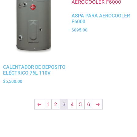
ASPA PARA AEROCOOLER
F6000
$
895.00
CALENTADOR DE DEPOSITO
ELÉCTRICO 76L 110V
$
5,500.00
←
1
2
3
4
5
6
→