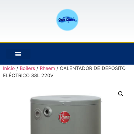
Inicio
/
Boilers
/
Rheem
/ CALENTADOR DE DEPOSITO
ELÉCTRICO 38L 220V