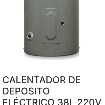
CALENTADOR DE
DEPOSITO
ELÉCTRICO 38L 220V