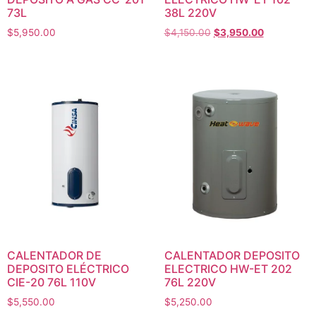
73L
38L 220V
$
5,950.00
$
4,150.00
$
3,950.00
CALENTADOR DE
CALENTADOR DEPOSITO
DEPOSITO ELÉCTRICO
ELECTRICO HW-ET 202
CIE-20 76L 110V
76L 220V
$
5,550.00
$
5,250.00