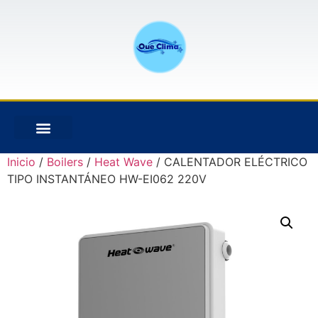
Inicio
/
Boilers
/
Heat Wave
/ CALENTADOR ELÉCTRICO
TIPO INSTANTÁNEO HW-EI062 220V