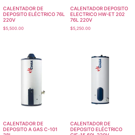
CALENTADOR DE
CALENTADOR DEPOSITO
DEPOSITO ELÉCTRICO 76L
ELECTRICO HW-ET 202
220V
76L 220V
$
5,500.00
$
5,250.00
CALENTADOR DE
CALENTADOR DE
DEPOSITO A GAS C-101
DEPOSITO ELÉCTRICO
38L
CIE-15 60L 220V