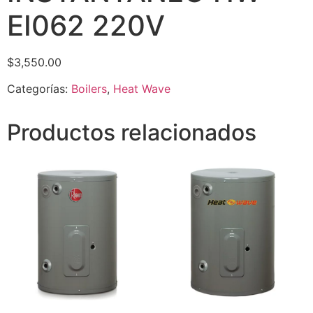
EI062 220V
$
3,550.00
Categorías:
Boilers
,
Heat Wave
Productos relacionados