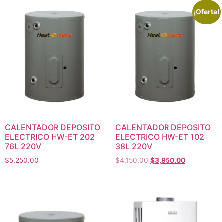
¡Oferta!
CALENTADOR DEPOSITO
CALENTADOR DEPOSITO
ELECTRICO HW-ET 202
ELECTRICO HW-ET 102
76L 220V
38L 220V
$
5,250.00
$
4,150.00
$
3,950.00